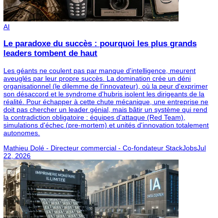
Quelles initiatives fonctionnent le mieux ?
Mentorat, objectifs mesurés, formation anti-biais et
diversification des canaux de recrutement.
Pourquoi la diversité est-elle stratégique ?
Parce qu’elle améliore innovation, recrutement et
performance globale.
Conclusion
En 2025, la diversité et l’inclusion dans la tech français
progressent, mais restent un chantier majeur. Les enjeu
concernent pas seulement la représentation des femme
mais aussi :