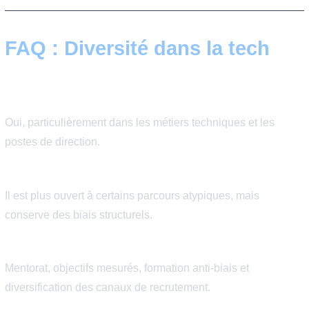
Pourquoi la diversité est aussi un enje
business
1. Innovation
Des équipes diverses produisent souvent de meilleures
approches.
2. Recrutement
Pénurie de talents = élargir le vivier.
3. Marque employeur
Les entreprises inclusives attirent davantage.
4. Performance
La diversité devient un facteur stratégique.