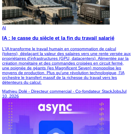
l’équité salariale
la progression hiérarchique
la diversité sociale
l’ouverture à des parcours multiples
👉 Pour les DRH, ESN, startups et grandes entreprises,
D&I n’est plus une option morale ou marketing : c’est un
enjeu de compétitivité, de résilience et d’innovation.
La tech française de demain sera aussi jugée sur sa cap
à devenir plus représentative de la société qu’elle
transforme.
More Articles