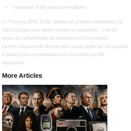
Accès inégal à certains niveaux.
FAQ : Diversité dans la tech
Les femmes sont-elles sous-représentées dans la t
française ?
Oui, particulièrement dans les métiers techniques et les
postes de direction.
Le secteur IT est-il plus inclusif que d’autres ?
Il est plus ouvert à certains parcours atypiques, mais
conserve des biais structurels.