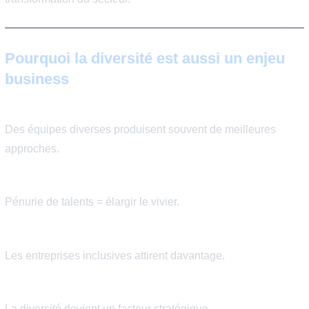
accès aux fonctions de direction
équité salariale
inclusion sociale
👉 La D&I devient un pilier RSE et stratégique.
Associations et programme
qui font avancer la parité te
🌟 Références clés :
Women in Tech