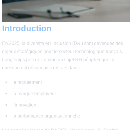
Introduction
En 2025, la diversité et l’inclusion (D&I) sont devenues
enjeux stratégiques pour le secteur technologique frança
Longtemps perçue comme un sujet RH périphérique, la
question est désormais centrale dans :