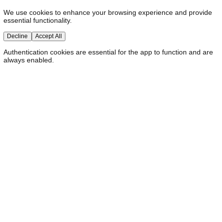
propriétaires d'infrastructures (GPU, datacenters). Alimentée p
création monétaire et des commandes croisées en circuit ferm
une poignée de géants (les Magnificent Seven) monopolise le
moyens de production. Plus qu'une révolution technologique, l
orchestre le transfert massif de la richesse du travail vers les
détenteurs du calcul.
Mathieu Dolé - Directeur commercial - Co-fondateur StackJob
10, 2026
Events
Asynconf 2026 : Comment les communautés tech