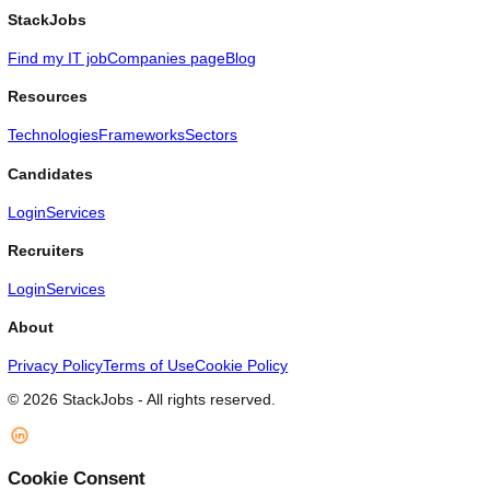
doit pas chercher un leader génial, mais bâtir un système qui 
la contradiction obligatoire : équipes d'attaque (Red Team),
simulations d'échec (pre-mortem) et unités d'innovation total
autonomes.
Mathieu Dolé - Directeur commercial - Co-fondateur StackJob
22, 2026
AI
IA : le casse du siècle et la fin du travail salarié
L'IA transforme le travail humain en consommation de calcul
(tokens), déplaçant la valeur des salaires vers une rente vers