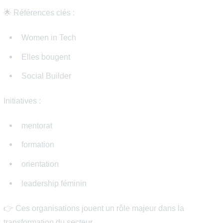
🌍 5. Élargissement des viviers
Bootcamps, associations, écoles alternatives.
👉 Les meilleures stratégies combinent recrutement + cu
+ progression.
Objectifs 2030 des grandes
entreprises tech françaises
Les grandes entreprises structurent désormais leurs
engagements autour de :
féminisation des postes tech