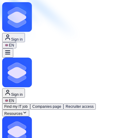
Sign in
EN
Sign in
EN
Find my IT job
Companies page
Recruiter access
Resources