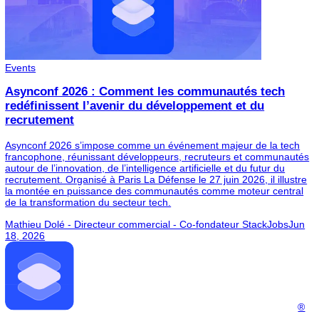
AI
Le paradoxe du succès : pourquoi les plus grand
leaders tombent de haut
Les géants ne coulent pas par manque d'intelligence, meurent
aveuglés par leur propre succès. La domination crée un déni
organisationnel (le dilemme de l'innovateur), où la peur d'expr
son désaccord et le syndrome d'hubris isolent les dirigeants de
réalité. Pour échapper à cette chute mécanique, une entrepris