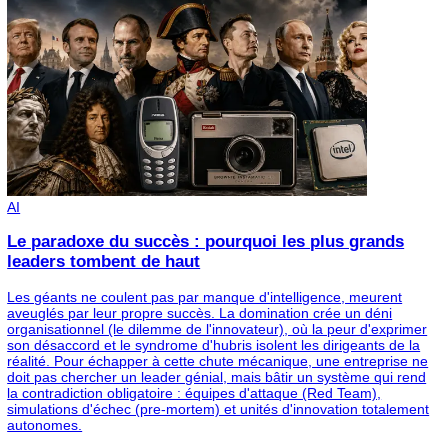
?
Il n’existe pas de nombre exact. L’important est que les
éléments essentiels pour vous - évolution, équilibre,
reconnaissance, valeurs - soient présents de manière
cohérente.
Que faire si plusieurs signaux d’alerte
sont présents ?
Commencez par en discuter avec votre manager ou les
si cela semble possible. Sinon, prenez le temps d’évalu
vos options et votre projet professionnel.