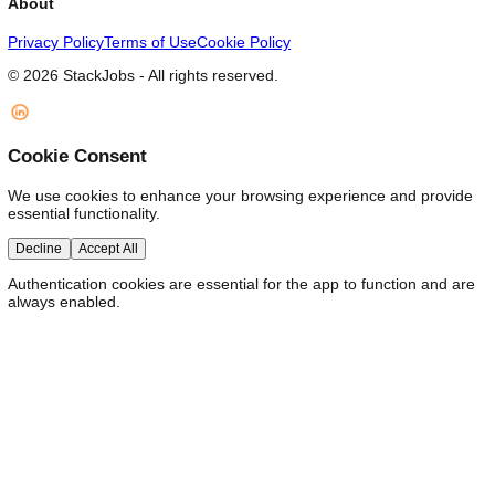
AI
IA : le casse du siècle et la fin du travail salarié
L'IA transforme le travail humain en consommation de calcul
(tokens), déplaçant la valeur des salaires vers une rente vers
propriétaires d'infrastructures (GPU, datacenters). Alimentée p
création monétaire et des commandes croisées en circuit ferm
une poignée de géants (les Magnificent Seven) monopolise le
moyens de production. Plus qu'une révolution technologique, l
orchestre le transfert massif de la richesse du travail vers les
détenteurs du calcul.