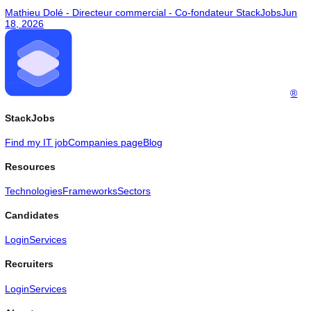
AI
Le paradoxe du succès : pourquoi les plus grand
leaders tombent de haut
Les géants ne coulent pas par manque d'intelligence, meurent
aveuglés par leur propre succès. La domination crée un déni
organisationnel (le dilemme de l'innovateur), où la peur d'expr
son désaccord et le syndrome d'hubris isolent les dirigeants de
réalité. Pour échapper à cette chute mécanique, une entrepris
doit pas chercher un leader génial, mais bâtir un système qui 
la contradiction obligatoire : équipes d'attaque (Red Team),
simulations d'échec (pre-mortem) et unités d'innovation total
autonomes.
Mathieu Dolé - Directeur commercial - Co-fondateur StackJob
22, 2026