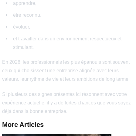
bonne boîte ?
Non. Un bon salaire ne compense pas durablement un
manque de reconnaissance, d’évolution ou un mauvais
équilibre de vie.
Peut-on être dans la bonne entreprise
mais au mauvais poste ?
Oui. Il est possible que la culture et l’environnement soi
excellents, mais que le rôle actuel ne corresponde plus 
aspirations ou compétences.
Combien de signes faut-il retrouver p
considérer qu’on est dans la bonne bo