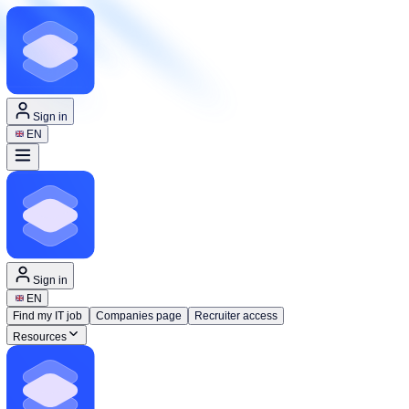
Sign in
EN
Sign in
EN
Find my IT job
Companies page
Recruiter access
Resources