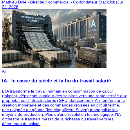
Conclusion
La bonne entreprise est celle qui vous fait grandir
durablement
Être dans la bonne boîte ne signifie pas que tout est parf
Cela signifie surtout que l’entreprise crée les conditions
:
apprendre,
être reconnu,
évoluer,
et travailler dans un environnement respectueux et